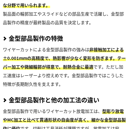
な分野で用いられます。
製品面の輪郭加工やスライドなどの部品生産で活躍し、金型部
品製作の精度が最終製品の品質を決定します。
金型部品製作の特徴
ワイヤーカットによる金型部品製作の強みは
非接触加工による
±0.001mmの高精度で、熱影響が少なく変形を防ぎます。テー
パー加工や微細輪郭が得意で、耐熱合金に最適
です。ただし加
工速度はレーザーより控えめです。金型部品製作ではこうした
特徴が長期耐久性を支えます。
金型部品製作と他の加工法の違い
金型部品製作で用いるワイヤーカット放電加工は、
型彫り放電
やMC加工と比べて貫通形状の自由度が高く、細かな金型部品製
作に優位
です。切削は工具消耗が課題ですが、放電加工は安