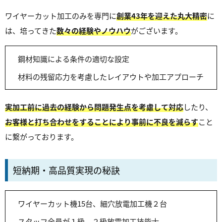
ワイヤーカット加工のみを専門に
創業43年を迎えた丸大精密
に
は、培ってきた
数々の経験やノウハウ
がございます。
鋼材知識による条件の適切な設定
材料の残留応力を考慮したレイアウトや加工アプローチ
実加工前に過去の経験から問題発生点を考慮して対応
したり、
お客様と打ち合わせをすることにより事前に不良を減らす
こと
に繋がっております。
短納期・高品質実現の秘訣
ワイヤーカット機15台、細穴放電加工機２台
スタッフ全員が１級、２級放電加工技能士